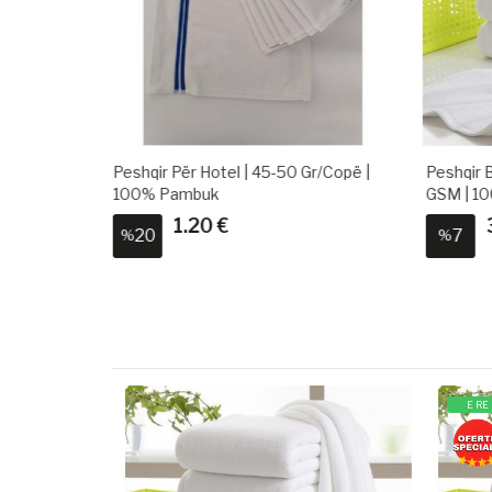
 Gr/copë |
Peshqir Banje Hoteli | 225 G/copë 500
Peshqi
GSM | 100% Pambuk
GSM |
3.90 €
7
10
%
%
E RE