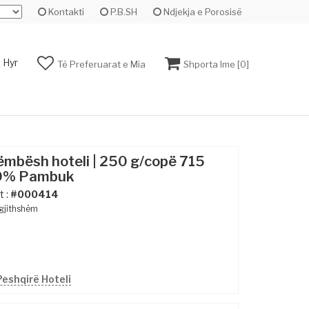
Kontakti
P.B.SH
Ndjekja e Porosisë
Hyr
Të Preferuarat e Mia
Shporta Ime [
0
]
ëmbësh hoteli | 250 g/copë 715
00% Pambuk
t :
#000414
rgjithshëm
eshqirë Hoteli