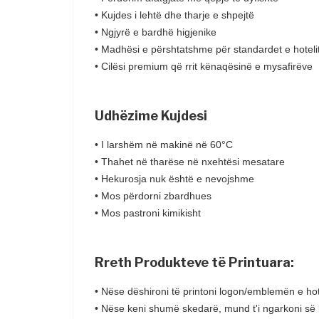
• Kujdes i lehtë dhe tharje e shpejtë
• Ngjyrë e bardhë higjenike
• Madhësi e përshtatshme për standardet e hoteli
• Cilësi premium që rrit kënaqësinë e mysafirëve
Udhëzime Kujdesi
• I larshëm në makinë në 60°C
• Thahet në tharëse në nxehtësi mesatare
• Hekurosja nuk është e nevojshme
• Mos përdorni zbardhues
• Mos pastroni kimikisht
Rreth Produkteve të Printuara:
• Nëse dëshironi të printoni logon/emblemën e hot
• Nëse keni shumë skedarë, mund t'i ngarkoni së 