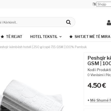
TË REJAT
HOTEL TEKSTIL
SHITJET MË TË MIRA
eshqir këmbësh hoteli | 250 g/copë 715 GSM | 100% Pambuk
Peshqir k
GSM | 1
Kodi i Produkti
0
Vlerësimi i Pë
4.50
€
+
Më Shumë P