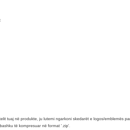
t
elit tuaj në produkte, ju lutemi ngarkoni skedarët e logos/emblemës par
bashku të kompresuar në format '.zip'.