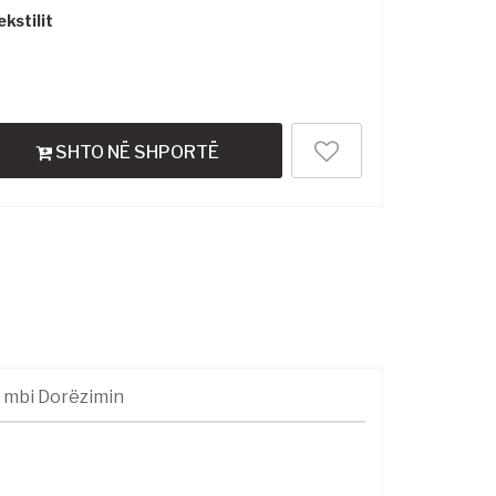
kstilit
SHTO NË SHPORTË
 mbi Dorëzimin