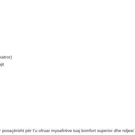
atror)
jit
 posaçërisht për t'u ofruar mysafirëve tuaj komfort superior dhe ndjesi