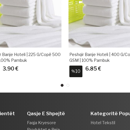
r Banje Hoteli | 400 G/copë 410
Peshqir Për Hotel | 45-50 Gr/co
 100% Pambuk
100% Pambuk
6.85 €
1.20 €
20
%
lientët
Qasje E Shpejtë
Kategoritë Popu
Faqja Kryesore
Hotel Tekstil
Produktet e Reja