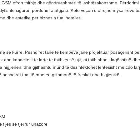
 GSM ofron thithje dhe qëndrueshmëri të jashtëzakonshme. Përdorimi i fi
dyfishtë siguron përdorim afatgjatë. Këto veçori u ofrojnë mysafirëve t
e dhe estetike për biznesin tuaj hotelier.
e se kurrë. Peshqirët tanë të këmbëve janë projektuar posaçërisht për
 dhe kapacitetit të lartë të thithjes së ujit, ai thith shpejt lagështinë d
 higjienën, dhe gjithashtu mund të dezinfektohet lehtësisht me çdo larje
 peshqirët tuaj të mbeten gjithmonë të freskët dhe higjienikë.
GSM
ë fijes së tjerrur unazore