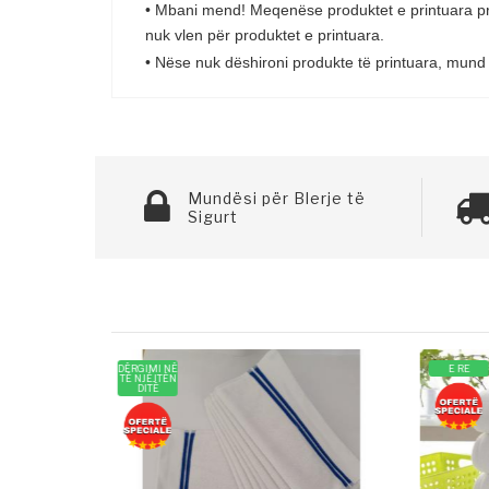
• Mbani mend! Meqenëse produktet e printuara pro
nuk vlen për produktet e printuara.
• Nëse nuk dëshironi produkte të printuara, mund 
Mundësi për Blerje të
Sigurt
E RE