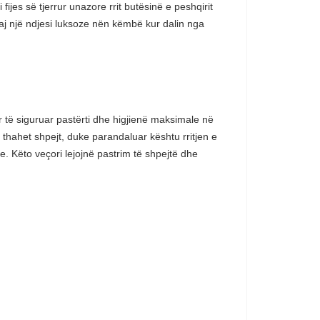
jes së tjerrur unazore rrit butësinë e peshqirit
uaj një ndjesi luksoze nën këmbë kur dalin nga
 të siguruar pastërti dhe higjienë maksimale në
he thahet shpejt, duke parandaluar kështu rritjen e
. Këto veçori lejojnë pastrim të shpejtë dhe