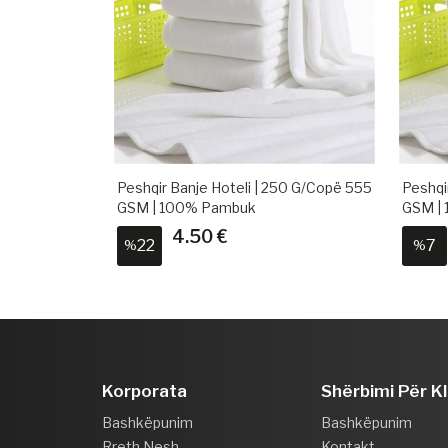
50 G/copë 555
Peshqir Banje Hoteli | 225 G/copë 500
Peshqi
GSM | 100% Pambuk
GSM |
3.90 €
7
10
%
%
Korporata
Shërbimi Për K
Bashkëpunim
Bashkëpunim
Rreth Nesh
Kontakt