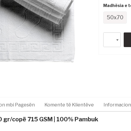
Madhësia e te
50x70
on mbi Pagesën
Komente të Klientëve
Informacion
50 gr/copë 715 GSM | 100% Pambuk