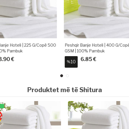
r Banje Hoteli | 400 G/copë 410
Peshqir Banje Hoteli | 250 G/c
 100% Pambuk
GSM | 100% Pambuk
6.85 €
4.50 €
22
%
Produktet më të Shitura
DËRGIMI NË
TË NJËJTËN
DITË