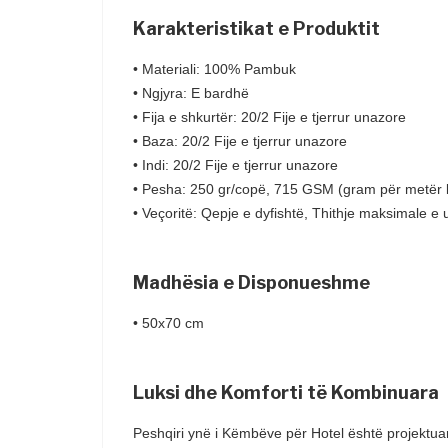
Karakteristikat e Produktit
• Materiali
: 100% Pambuk
• Ngjyra: E bardhë
• Fija e shkurtër: 20/2 Fije e tjerrur unazore
• Baza: 20/2 Fije e tjerrur unazore
• Indi: 20/2 Fije e tjerrur unazore
• Pesha: 250 gr/copë, 715 GSM (gram për metër k
• Veçoritë: Qepje e dyfishtë, Thithje maksimale e u
Madhësia e Disponueshme
• 50x70 cm
Luksi dhe Komforti të Kombinuara
Peshqiri ynë i Këmbëve për Hotel është projektuar