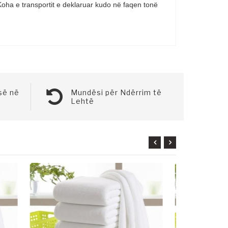
oha e transportit e deklaruar kudo në faqen tonë
së në
Mundësi për Ndërrim të
Lehtë
DËRGIMI NË
TË NJËJTËN
DITË