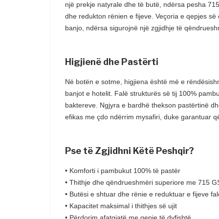
një prekje natyrale dhe të butë, ndërsa pesha 715
dhe redukton rënien e fijeve. Veçoria e qepjes së 
banjo, ndërsa sigurojnë një zgjidhje të qëndrueshm
Higjienë dhe Pastërti
Në botën e sotme, higjiena është më e rëndësishm
banjot e hotelit. Falë strukturës së tij 100% pambuk
baktereve. Ngjyra e bardhë thekson pastërtinë dhe
efikas me çdo ndërrim mysafiri, duke garantuar që
Pse të Zgjidhni Këtë Peshqir?
• Komforti i pambukut 100% të pastër
• Thithje dhe qëndrueshmëri superiore me 715 
• Butësi e shtuar dhe rënie e reduktuar e fijeve fal
• Kapacitet maksimal i thithjes së ujit
• Përdorim afatgjatë me qepje të dyfishtë