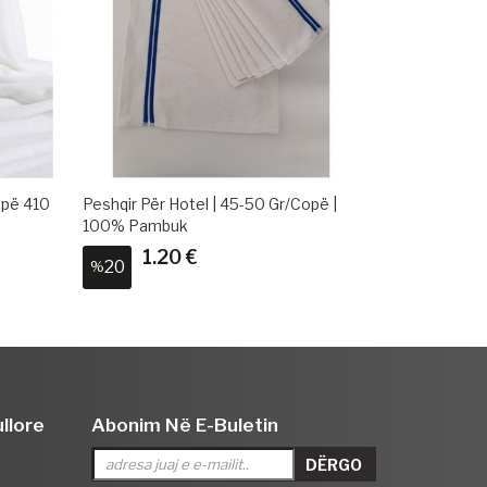
pë |
Peshqir Banje Hoteli | 225 G/copë 500
Peshqir Për 
GSM | 100% Pambuk
Pambuk
16.50 €
1.9
6
24
%
%
llore
Abonim Në E-Buletin