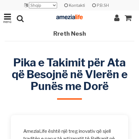
Kontakti
P.B.SH
menü
Rreth Nesh
Pika e Takimit për Ata
që Besojnë në Vlerën e
Punës me Dorë
AmeziaLife është një treg inovativ që sjell
traditën e pasur të artizanatit të Ballkanit në