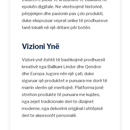
epokën digjitale. Ne vlerësojmë historinë,
përpjekjen dhe pasionin pas çdo produkti,
duke ekspozuar veprat unike të prodhuesve
tanë lokalë në një dritare për botën.
Vizioni Ynë
Vizioni ynë është të bashkojmë prodhuesit
kreativë nga Ballkani Lindor dhe Qendror
dhe Europa Jugore nën një çati, duke
siguruar që produktet e punuara me dorë të
marrin vlerën që meritojnë. Platforma jonë
strehon produkte të punuara me kujdes,
nga zejet tradicionale deri te dizajnet
moderne, nga dekorimi origjinal i shtëpisë
deri te aksesorët personalë.