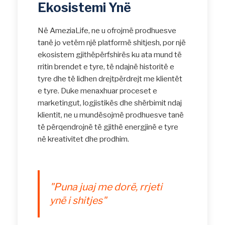
Ekosistemi Ynë
Në AmeziaLife, ne u ofrojmë prodhuesve
tanë jo vetëm një platformë shitjesh, por një
ekosistem gjithëpërfshirës ku ata mund të
rritin brendet e tyre, të ndajnë historitë e
tyre dhe të lidhen drejtpërdrejt me klientët
e tyre. Duke menaxhuar proceset e
marketingut, logjistikës dhe shërbimit ndaj
klientit, ne u mundësojmë prodhuesve tanë
të përqendrojnë të gjithë energjinë e tyre
në kreativitet dhe prodhim.
"Puna juaj me dorë, rrjeti
ynë i shitjes"