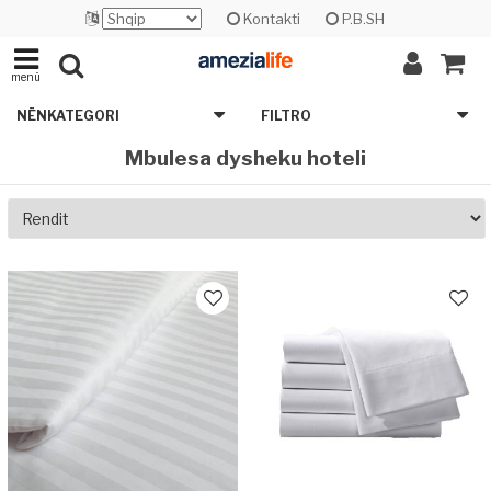
Kontakti
P.B.SH
menü
NËNKATEGORI
FILTRO
Mbulesa dysheku hoteli