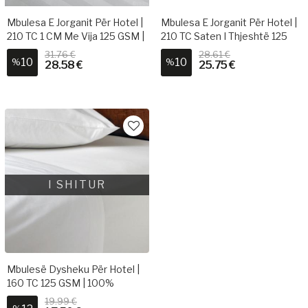
Mbulesa E Jorganit Për Hotel |
Mbulesa E Jorganit Për Hotel |
210 TC 1 CM Me Vija 125 GSM |
210 TC Saten I Thjeshtë 125
100% Pambuk
GSM | 100% Pambuk
31.76 €
28.61 €
10
10
%
%
28.58 €
25.75 €
I SHITUR
Mbulesë Dysheku Për Hotel |
160 TC 125 GSM | 100%
Pambuk
19.99 €