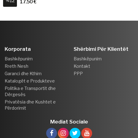
12
%
17.50 €
Korporata
Shërbimi Për Klientët
Bashkëpunim
Bashkëpunim
Rreth Nesh
Kontakt
Garanci dhe Kthim
PPP
Katalogët e Produkteve
Politika e Transportit dhe
Dërgesës
Privatësia dhe Kushtet e
Përdorimit
Mediat Sociale