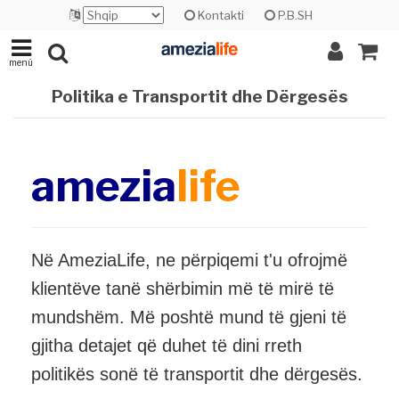
Kontakti
P.B.SH
menü
Politika e Transportit dhe Dërgesës
amezia
life
Në AmeziaLife, ne përpiqemi t'u ofrojmë
klientëve tanë shërbimin më të mirë të
mundshëm. Më poshtë mund të gjeni të
gjitha detajet që duhet të dini rreth
politikës sonë të transportit dhe dërgesës.