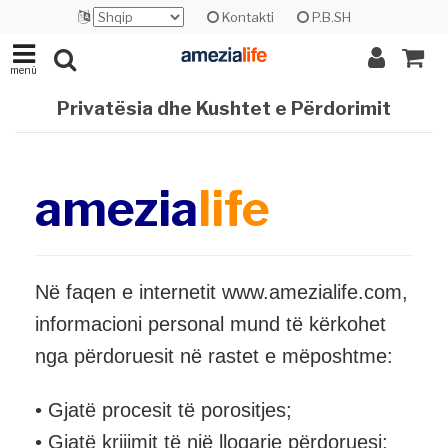
Kontakti
P.B.SH
menü
Privatësia dhe Kushtet e Përdorimit
amezia
life
Në faqen e internetit www.amezialife.com,
informacioni personal mund të kërkohet
nga përdoruesit në rastet e mëposhtme:
• Gjatë procesit të porositjes;
• Gjatë krijimit të një llogarie përdoruesi;