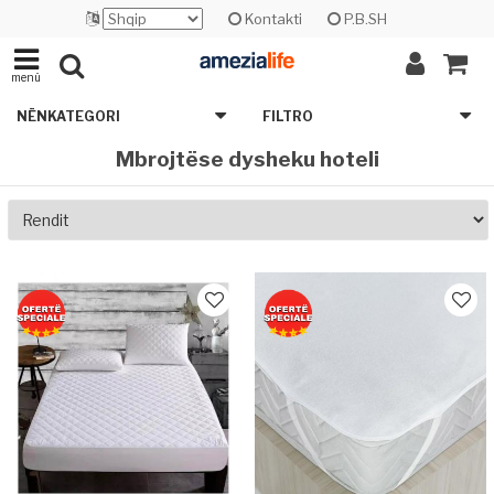
Kontakti
P.B.SH
menü
NËNKATEGORI
FILTRO
Mbrojtëse dysheku hoteli