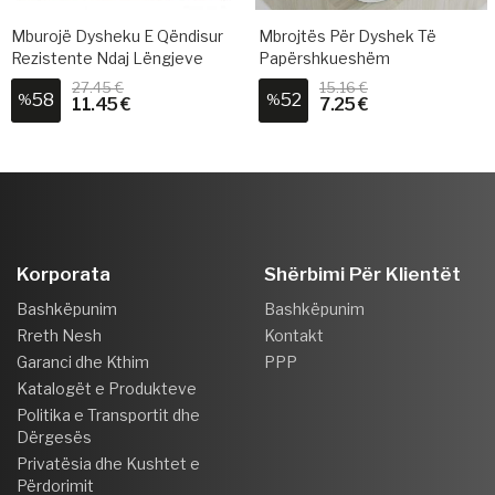
Mburojë Dysheku E Qëndisur
Mbrojtës Për Dyshek Të
Rezistente Ndaj Lëngjeve
Papërshkueshëm
27.45 €
15.16 €
58
52
%
%
11.45 €
7.25 €
Korporata
Shërbimi Për Klientët
Bashkëpunim
Bashkëpunim
Rreth Nesh
Kontakt
Garanci dhe Kthim
PPP
Katalogët e Produkteve
Politika e Transportit dhe
Dërgesës
Privatësia dhe Kushtet e
Përdorimit