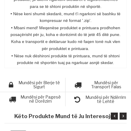
para se të shtoni produktin në shportë.
• Nëse keni shumë skedarë, mund t'i ngarkoni së bashku të
kompresuar në format '.zip'.
• Mbani mend! Meqenëse produktet e printuara prodhohen
posaçërisht për ju, koha e dorëzimit do të jetë 45 ditë pune.
Koha e transportit e deklaruar kudo në faqen tonë nuk vlen
për produktet e printuara.
• Nëse nuk dëshironi produkte të printuara, mund të shtoni
produkte në shportën tuaj pa ngarkuar asnjë skedar.
Mundësi për Blerje të
Mundësi për
Sigurt
Transport Falas
Mundësi për Pagesë
Mundësi për Ndërrim
në Dorëzim
të Lehtë
Këto Produkte Mund të Ju Interesojnë