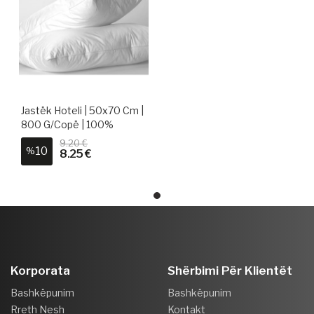
Jastëk Hoteli | 50x70 Cm |
800 G/copë | 100%
Pambuk
9.20 €
10
%
8.25 €
Korporata
Shërbimi Për Klientët
Bashkëpunim
Bashkëpunim
Rreth Nesh
Kontakt