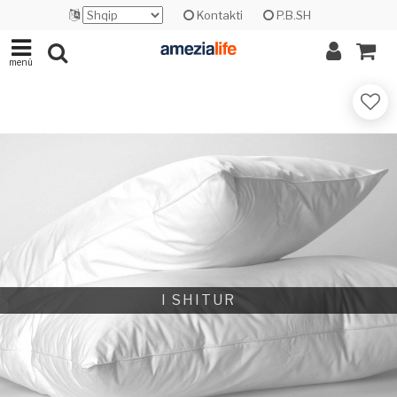
Kontakti
P.B.SH
menü
I SHITUR