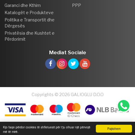
Garanci dhe Kthim
PPP
Katalogët e Produkteve
Politika e Transportit dhe
Dërgesës
Privatësia dhe Kushtet e
Përdorimit
Mediat Sociale
Copyrights © 2026 GALIOGLU D.O.O
Kjo faqe përdor cookies të shfletuesit për t'ju ofruar një përvojë
Pajtohem
më të mirë.
Faqja Kryesore
Hyrje Anëtari
Shporta Ime
Ndjekja e Porosisë
Kontakti