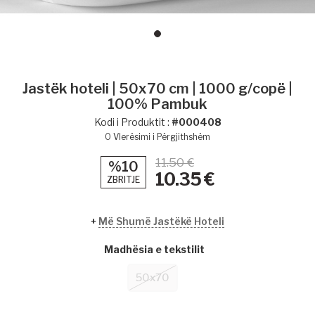
Jastëk hoteli | 50x70 cm | 1000 g/copë |
100% Pambuk
Kodi i Produktit :
#000408
0
Vlerësimi i Përgjithshëm
11.50 €
%10
10.35
€
ZBRITJE
+
Më Shumë Jastëkë Hoteli
Madhësia e tekstilit
50x70