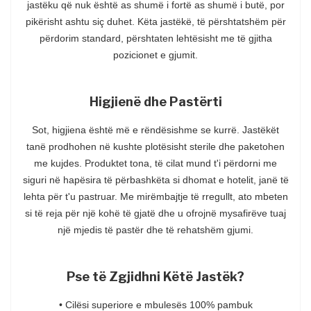
jastëku që nuk është as shumë i fortë as shumë i butë, por
pikërisht ashtu siç duhet. Këta jastëkë, të përshtatshëm për
përdorim standard, përshtaten lehtësisht me të gjitha
pozicionet e gjumit.
Higjienë dhe Pastërti
Sot, higjiena është më e rëndësishme se kurrë. Jastëkët
tanë prodhohen në kushte plotësisht sterile dhe paketohen
me kujdes. Produktet tona, të cilat mund t'i përdorni me
siguri në hapësira të përbashkëta si dhomat e hotelit, janë të
lehta për t'u pastruar. Me mirëmbajtje të rregullt, ato mbeten
si të reja për një kohë të gjatë dhe u ofrojnë mysafirëve tuaj
një mjedis të pastër dhe të rehatshëm gjumi.
Pse të Zgjidhni Këtë Jastëk?
• Cilësi superiore e mbulesës 100% pambuk