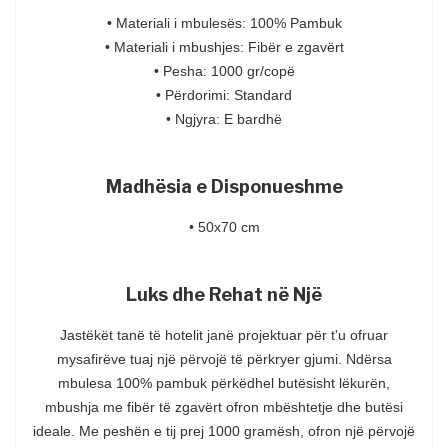
• Materiali i mbulesës: 100% Pambuk
• Materiali i mbushjes: Fibër e zgavërt
• Pesha: 1000 gr/copë
• Përdorimi: Standard
• Ngjyra: E bardhë
Madhësia e Disponueshme
• 50x70 cm
Luks dhe Rehat në Një
Jastëkët tanë të hotelit janë projektuar për t'u ofruar
mysafirëve tuaj një përvojë të përkryer gjumi. Ndërsa
mbulesa 100% pambuk përkëdhel butësisht lëkurën,
mbushja me fibër të zgavërt ofron mbështetje dhe butësi
ideale. Me peshën e tij prej 1000 gramësh, ofron një përvojë