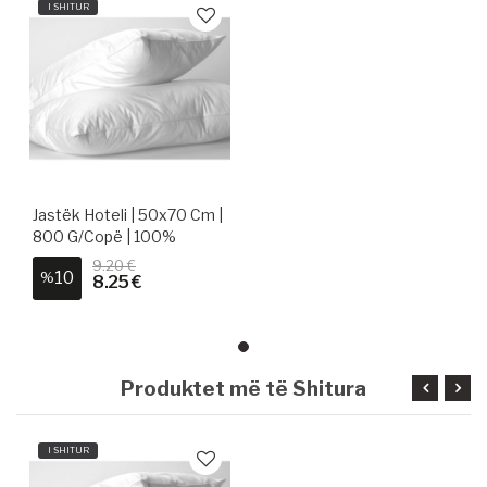
I SHITUR
Jastëk Hoteli | 50x70 Cm |
800 G/copë | 100%
Pambuk
9.20 €
10
%
8.25 €
Produktet më të Shitura
I SHITUR