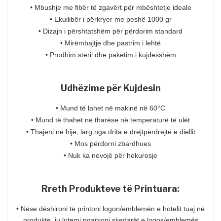
• Mbushje me fibër të zgavërt për mbështetje ideale
• Ekuilibër i përkryer me peshë 1000 gr
• Dizajn i përshtatshëm për përdorim standard
• Mirëmbajtje dhe pastrim i lehtë
• Prodhim steril dhe paketim i kujdesshëm
Udhëzime për Kujdesin
• Mund të lahet në makinë në 60°C
• Mund të thahet në tharëse në temperaturë të ulët
• Thajeni në hije, larg nga drita e drejtpërdrejtë e diellit
• Mos përdorni zbardhues
• Nuk ka nevojë për hekurosje
Rreth Produkteve të Printuara:
• Nëse dëshironi të printoni logon/emblemën e hotelit tuaj në
produkte, ju lutemi ngarkoni skedarët e logos/emblemës