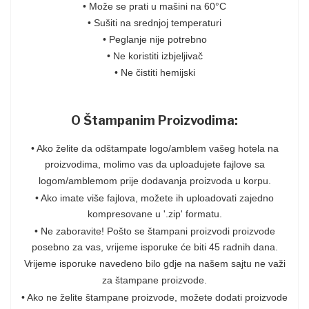
• Može se prati u mašini na 60°C
• Sušiti na srednjoj temperaturi
• Peglanje nije potrebno
• Ne koristiti izbjeljivač
• Ne čistiti hemijski
O Štampanim Proizvodima:
• Ako želite da odštampate logo/amblem vašeg hotela na
proizvodima, molimo vas da uploadujete fajlove sa
logom/amblemom prije dodavanja proizvoda u korpu.
• Ako imate više fajlova, možete ih uploadovati zajedno
kompresovane u '.zip' formatu.
• Ne zaboravite! Pošto se štampani proizvodi proizvode
posebno za vas, vrijeme isporuke će biti 45 radnih dana.
Vrijeme isporuke navedeno bilo gdje na našem sajtu ne važi
za štampane proizvode.
• Ako ne želite štampane proizvode, možete dodati proizvode