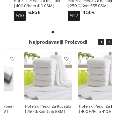
Hotelski Peškir Za Kupatilo
Hotelski Peškir Za Kupatilo
| 400 G/kom 410 GSM |
| 250 G/kom 555 GSM |
100% Pamuk
100% Pamuk
6.85 €
4.50 €
10
22
%
%
Najprodavaniji Proizvodi
Hotelski Peškir Za Kupatilo
Hotelski Peškir Za Kupatilo
| 250 G/kom 555 GSM |
| 400 G/kom 410 GSM |