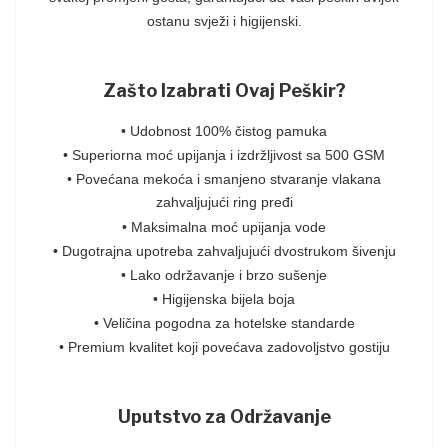
ostanu svježi i higijenski.
Zašto Izabrati Ovaj Peškir?
• Udobnost 100% čistog pamuka
• Superiorna moć upijanja i izdržljivost sa 500 GSM
• Povećana mekoća i smanjeno stvaranje vlakana
zahvaljujući ring pređi
• Maksimalna moć upijanja vode
• Dugotrajna upotreba zahvaljujući dvostrukom šivenju
• Lako održavanje i brzo sušenje
• Higijenska bijela boja
• Veličina pogodna za hotelske standarde
• Premium kvalitet koji povećava zadovoljstvo gostiju
Uputstvo za Održavanje