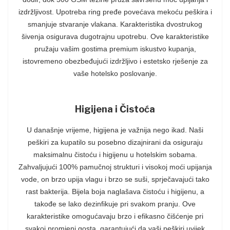
izdržljivost. Upotreba ring pređe povećava mekoću peškira i
smanjuje stvaranje vlakana. Karakteristika dvostrukog
šivenja osigurava dugotrajnu upotrebu. Ove karakteristike
pružaju vašim gostima premium iskustvo kupanja,
istovremeno obezbeđujući izdržljivo i estetsko rješenje za
vaše hotelsko poslovanje.
Higijena i Čistoća
U današnje vrijeme, higijena je važnija nego ikad. Naši
peškiri za kupatilo su posebno dizajnirani da osiguraju
maksimalnu čistoću i higijenu u hotelskim sobama.
Zahvaljujući 100% pamučnoj strukturi i visokoj moći upijanja
vode, on brzo upija vlagu i brzo se suši, sprječavajući tako
rast bakterija. Bijela boja naglašava čistoću i higijenu, a
takođe se lako dezinfikuje pri svakom pranju. Ove
karakteristike omogućavaju brzo i efikasno čišćenje pri
svakoj promjeni gosta, garantujući da vaši peškiri uvijek