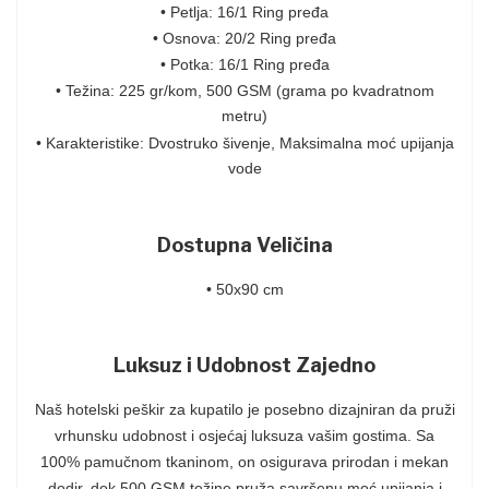
• Petlja: 16/1 Ring pređa
• Osnova: 20/2 Ring pređa
• Potka: 16/1 Ring pređa
• Težina: 225 gr/kom, 500 GSM (grama po kvadratnom
metru)
• Karakteristike: Dvostruko šivenje, Maksimalna moć upijanja
vode
Dostupna Veličina
• 50x90 cm
Luksuz i Udobnost Zajedno
Naš hotelski peškir za kupatilo je posebno dizajniran da pruži
vrhunsku udobnost i osjećaj luksuza vašim gostima. Sa
100% pamučnom tkaninom, on osigurava prirodan i mekan
dodir, dok 500 GSM težine pruža savršenu moć upijanja i