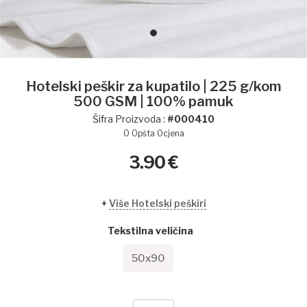
Hotelski peškir za kupatilo | 225 g/kom
500 GSM | 100% pamuk
Šifra Proizvoda :
#000410
0
Opšta Ocjena
3.90
€
+
Više Hotelski peškiri
Tekstilna veličina
50x90