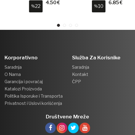
100% Pamuk
100% Pamuk
4.50 €
6.85 €
22
10
%
%
Korporativno
Služba Za Korisnike
Saradnja
Saradnja
O Nama
Kontakt
Garancija i povraćaj
ČPP
Katalozi Proizvoda
Politika Isporuke i Transporta
Privatnost i Uslovi korišćenja
Društvene Mreže