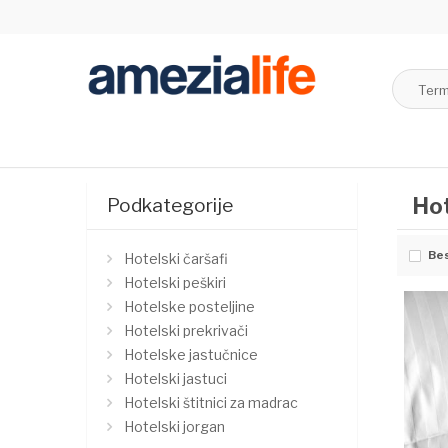
Hot
Podkategorije
Bes
Hotelski čaršafi
Hotelski peškiri
Hotelske posteljine
Hotelski prekrivači
Hotelske jastučnice
Hotelski jastuci
Hotelski štitnici za madrac
Hotelski jorgan