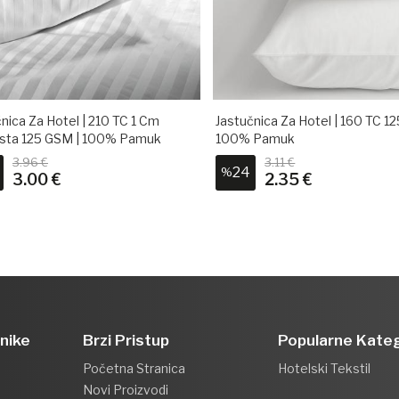
nica Za Hotel | 210 TC 1 Cm
Jastučnica Za Hotel | 160 TC 1
sta 125 GSM | 100% Pamuk
100% Pamuk
3.96 €
3.11 €
24
%
3.00 €
2.35 €
snike
Brzi Pristup
Popularne Kateg
Početna Stranica
Hotelski Tekstil
Novi Proizvodi