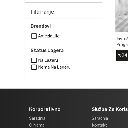
Filtriranje
Brendovi
AmeziaLife
Jastuč
Pruga
Status Lagera
24
%
Na Lageru
Nema Na Lageru
Korporativno
Služba Za Kori
Saradnja
Saradnja
O Nama
Kontakt