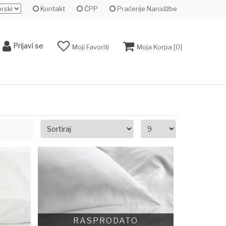
Kontakt
ČPP
Praćenje Narudžbe
Prijavi se
Moji Favoriti
Moja Korpa [
0
]
RASPRODATO