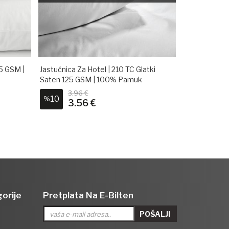
25 GSM |
Jastučnica Za Hotel | 210 TC Glatki
Saten 125 GSM | 100% Pamuk
3.96 €
10
%
3.56 €
orije
Pretplata Na E-Bilten