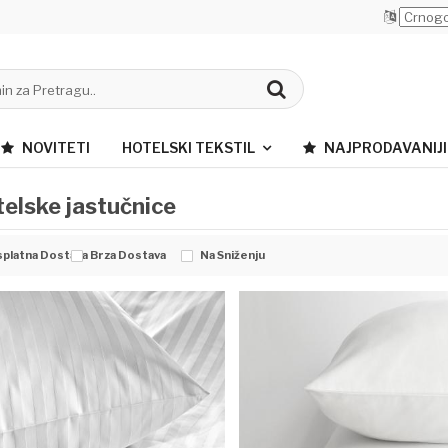
NOVITETI
HOTELSKI TEKSTIL
NAJPRODAVANIJI
elske jastučnice
platna Dostava
Brza Dostava
Na Sniženju