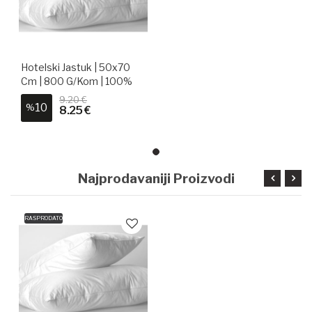
Hotelski Jastuk | 50x70
Cm | 800 G/kom | 100%
Pamuk
9.20 €
10
%
8.25 €
Najprodavaniji Proizvodi
RASPRODATO