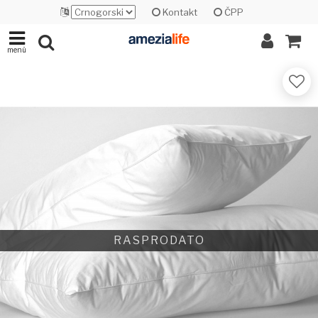
Kontakt
ČPP
menü
RASPRODATO