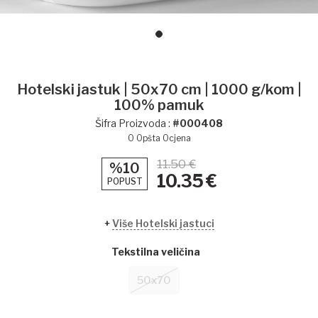
Hotelski jastuk | 50x70 cm | 1000 g/kom |
100% pamuk
Šifra Proizvoda :
#000408
0
Opšta Ocjena
11.50 €
%10
10.35
€
POPUST
+
Više Hotelski jastuci
Tekstilna veličina
50x70