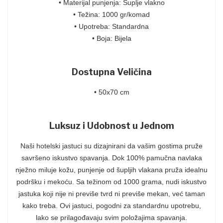
• Materijal punjenja: Šuplje vlakno
• Težina: 1000 gr/komad
• Upotreba: Standardna
• Boja: Bijela
Dostupna Veličina
• 50x70 cm
Luksuz i Udobnost u Jednom
Naši hotelski jastuci su dizajnirani da vašim gostima pruže
savršeno iskustvo spavanja. Dok 100% pamučna navlaka
nježno miluje kožu, punjenje od šupljih vlakana pruža idealnu
podršku i mekoću. Sa težinom od 1000 grama, nudi iskustvo
jastuka koji nije ni previše tvrd ni previše mekan, već taman
kako treba. Ovi jastuci, pogodni za standardnu upotrebu,
lako se prilagođavaju svim položajima spavanja.